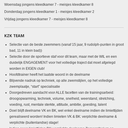
Woensdag
jongens kleedkamer 7 - meisjes kleedkamer 8
Donderdag jongens kleedkamer 1 - meisjes kleedkamer 2
Vrijdag
jongens kleedkamer 7 - meisjes kleedkamer 8
KZK TEAM
Selectie van de beste zwemmers (vanaf 15 jaar, 9 rudolph-punten in groot
bad, 11 in klein bad))
Selectie door de sportieve staf voor dit team, maar met de WIL en een
duidelijk ENGAGEMENT voor het volledige traject dat moet afgelegd
worden in EIGEN club!
Hoofdtrainer heeft het laatste woord in de deelname
Blijvende nadruk op techniek, op alle zwemstijlen, op het volledige
zwemplaatje, “start” specialisatie
Doorgedreven aandacht voor ALLE facetten van de trainingsarbeid:
droogopwarming, techniek, volume, snelheid, weerstand, stretching,
voeding, rust, mentale sterkte, attitude, ambitie, goesting, talent
Doel blijft deelname VK en BK, wel enkel deelname indien de limiettijden
gerealiseerd worden! Indien limieten VK & BK: verplichte deelname &
verplichte (buitenlandse) stage!