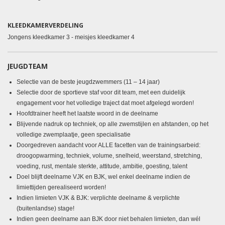
KLEEDKAMERVERDELING
Jongens kleedkamer 3 - meisjes kleedkamer 4
JEUGDTEAM
Selectie van de beste jeugdzwemmers (11 – 14 jaar)
Selectie door de sportieve staf voor dit team, met een duidelijk
engagement voor het volledige traject dat moet afgelegd worden!
Hoofdtrainer heeft het laatste woord in de deelname
Blijvende nadruk op techniek, op alle zwemstijlen en afstanden, op het
volledige zwemplaatje, geen specialisatie
Doorgedreven aandacht voor ALLE facetten van de trainingsarbeid:
droogopwarming, techniek, volume, snelheid, weerstand, stretching,
voeding, rust, mentale sterkte, attitude, ambitie, goesting, talent
Doel blijft deelname VJK en BJK, wel enkel deelname indien de
limiettijden gerealiseerd worden!
Indien limieten VJK & BJK: verplichte deelname & verplichte
(buitenlandse) stage!
Indien geen deelname aan BJK door niet behalen limieten, dan wél