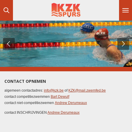
Ga
direct
naar
de
hoofdinhoud
CONTACT OPNEMEN
algemeen contactadres:
info@kzk.be
of
KZK@mail.zwemfed.be
contact competitiezwemmen
Bart Dewulf
contact niet-competitiezwemen
Andrew Derumeaux
contact INSCHRIJVINGEN
Andrew Derumeaux