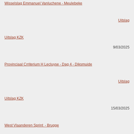
Wisselslag Emmanuel Vanluchene - Meulebeke
Uitslag
Uitslag KZK
9/03/2025
Provinciaal Crriterium H Lecluyse - Dag 4 - Diksmuide
Uitslag
Uitslag KZK
15/03/2025
West Vlaanderen Sprint - Brugge