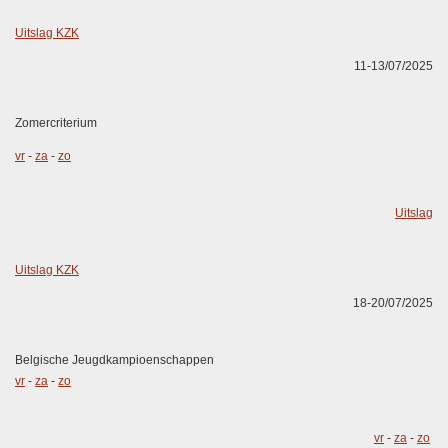
Uitslag KZK
11-13/07/2025
Zomercriterium
vr
-
za
-
zo
Uitslag
Uitslag KZK
18-20/07/2025
Belgische Jeugdkampioenschappen
vr
-
za
-
zo
vr
-
za
-
zo