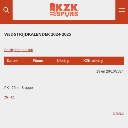
Ga
direct
naar
de
hoofdinhoud
WEDSTRIJDKALENDER 2024-2025
Besttijden per club
Datum
Plaats
Uitslag
KZK-uitslag
19 en 20/10/2024
PK - 25m - Brugge
za
-
zo
Uitslag