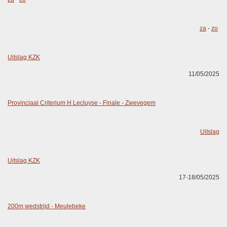
za
-
zo
Uitslag KZK
11/05/2025
Provinciaal Criterium H Lecluyse - Finale - Zwevegem
Uitslag
Uitslag KZK
17-18/05/2025
200m wedstrijd - Meulebeke