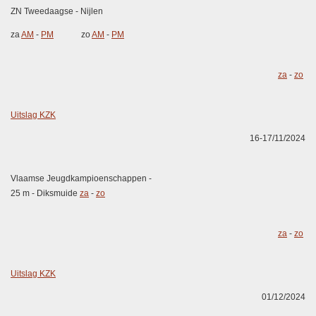
ZN Tweedaagse - Nijlen
za
AM
-
PM
zo
AM
-
PM
za
-
zo
Uitslag KZK
16-17/11/2024
Vlaamse Jeugdkampioenschappen -
25 m - Diksmuide
za
-
zo
za
-
zo
Uitslag KZK
01/12/2024