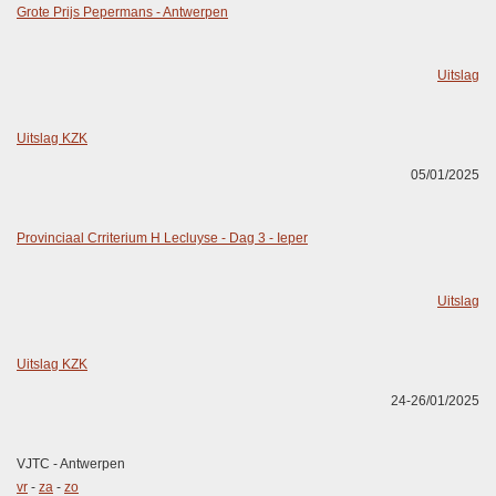
Grote Prijs Pepermans - Antwerpen
Uitslag
Uitslag KZK
05/01/2025
Provinciaal Crriterium H Lecluyse - Dag 3 - Ieper
Uitslag
Uitslag KZK
24-26/01/2025
VJTC - Antwerpen
vr
-
za
-
zo